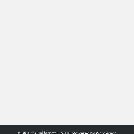
©
勇み足は厳禁です！
2026. Powered by WordPress