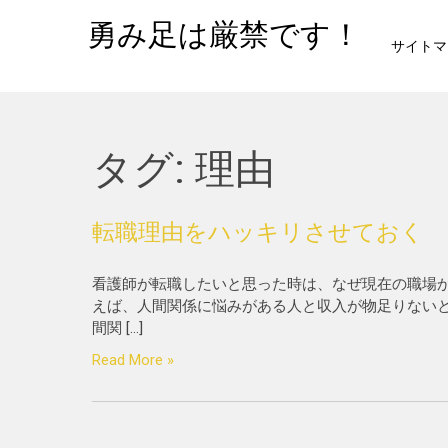
Skip
勇み足は厳禁です！
to
サイトマ
content
タグ:
理由
転職理由をハッキリさせておく
看護師が転職したいと思った時は、なぜ現在の職場か
えば、人間関係に悩みがある人と収入が物足りない
間関 […]
Read More »